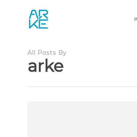
Skip
to
main
I
content
All Posts By
arke